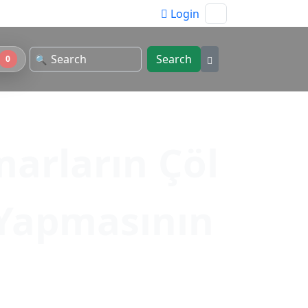
Login
Search
🔍
0
marların Çöl
 Yapmasının