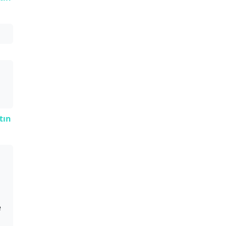
tın
e