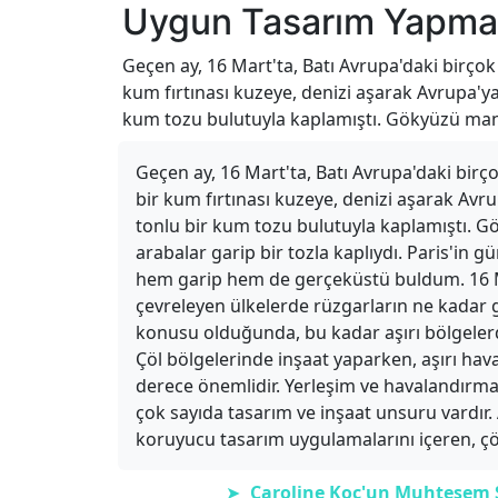
Uygun Tasarım Yapmas
Geçen ay, 16 Mart'ta, Batı Avrupa'daki birço
kum fırtınası kuzeye, denizi aşarak Avrupa'ya
kum tozu bulutuyla kaplamıştı. Gökyüzü mand
Geçen ay, 16 Mart'ta, Batı Avrupa'daki bir
bir kum fırtınası kuzeye, denizi aşarak Avru
tonlu bir kum tozu bulutuyla kaplamıştı. G
arabalar garip bir tozla kaplıydı. Paris'in
hem garip hem de gerçeküstü buldum. 16 Ma
çevreleyen ülkelerde rüzgarların ne kada
konusu olduğunda, bu kadar aşırı bölgelerd
Çöl bölgelerinde inşaat yaparken, aşırı ha
derece önemlidir. Yerleşim ve havalandırm
çok sayıda tasarım ve inşaat unsuru vardır.
koruyucu tasarım uygulamalarını içeren, çöl
➤
Caroline Koç'un Muhteşem Sa