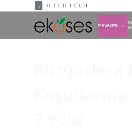
R
MAGAZINE
E
Rüzgarlara 
Koşullarına
7 Yolu