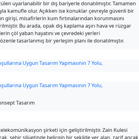
üzülen uyarlanabilir bir dış bariyerle donatılmıştır. Tamamen
la kamufle olur. Açıkken ise konuklar çevreyle güvenli bir
lün girişi, misafirlerin kum fırtınalarından korunmasını
rilmiştir. Bu arada, opak dış kaplama aşırı hava ve rüzgar
lerin çöl yaban hayatını ve çevredeki yerleri
özenle tasarlanmış bir yerleşim planı ile donatılmıştır.
Konsept Tasarım
ekomünikasyon şirketi için geliştirilmiştir. Zain Kulesi
ak, şehir silüetinde belirgin bir şekilde yer alan, zarif ancak