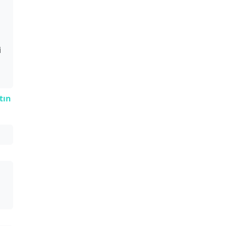
i
tın