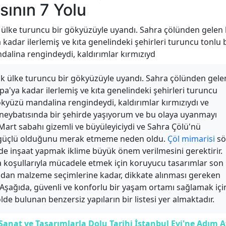
ının 7 Yolu
k ülke turuncu bir gökyüzüyle uyandı. Sahra çölünden gelen 
 kadar ilerlemiş ve kıta genelindeki şehirleri turuncu tonlu 
alina rengindeydi, kaldırımlar kırmızıyd
çok ülke turuncu bir gökyüzüyle uyandı. Sahra çölünden gele
pa'ya kadar ilerlemiş ve kıta genelindeki şehirleri turuncu
ökyüzü mandalina rengindeydi, kaldırımlar kırmızıydı ve
 güneybatısında bir şehirde yaşıyorum ve bu olaya uyanmayı
rt sabahı gizemli ve büyüleyiciydi ve Sahra Çölü'nü
r güçlü olduğunu merak etmeme neden oldu.
Çöl mimarisi
sö
e inşaat yapmak iklime büyük önem verilmesini gerektirir.
va koşullarıyla mücadele etmek için koruyucu tasarımlar son
adan malzeme seçimlerine kadar, dikkate alınması gereken
 Aşağıda, güvenli ve konforlu bir yaşam ortamı sağlamak içi
de bulunan benzersiz yapıların bir listesi yer almaktadır.
nat ve Tasarımlarla Dolu Tarihi İstanbul Evi'ne Adım A