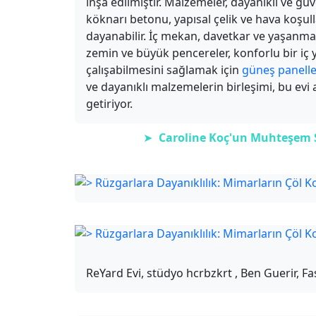
inşa edilmiştir. Malzemeler, dayanıklı ve gü
köknarı betonu, yapısal çelik ve hava koşulla
dayanabilir. İç mekan, davetkar ve yaşanmas
zemin ve büyük pencereler, konforlu bir iç
çalışabilmesini sağlamak için
güneş panelle
ve dayanıklı malzemelerin birleşimi, bu evi 
getiriyor.
➤
Caroline Koç'un Muhteşem Sa
ReYard Evi, stüdyo hcrbzkrt , Ben Guerir, Fa