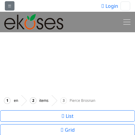
Login
“Mimarlık, alanı
nasıl boşa
harcayacağınızın
sanatıdır” –
Philip Johnson
en
items
Pierce Brosnan
List
Grid