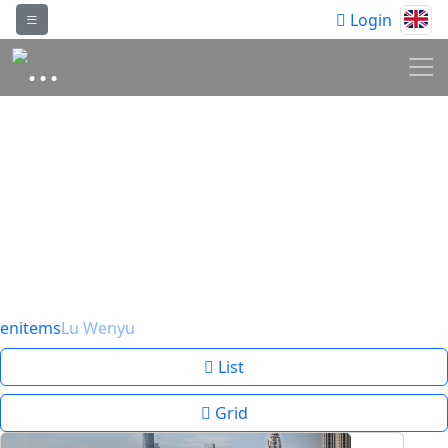
Login
“Mimarlık, alanı
nasıl boşa
harcayacağınızın
sanatıdır” –
Philip Johnson
en
items
Lu Wenyu
List
Grid